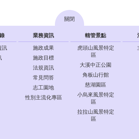
關閉
錄
業務資訊
轄管景點
資訊
施政成果
虎頭山風景特定
區
訊
施政目標
大溪中正公園
法規資訊
角板山行館
常見問答
慈湖園區
志工園地
小烏來風景特定
性別主流化專區
區
拉拉山風景特定
區