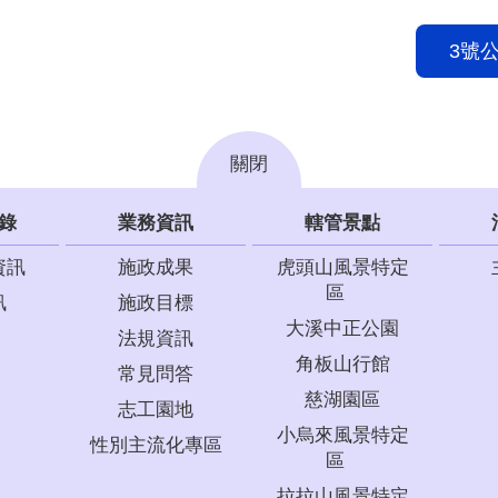
3號公
關閉
錄
業務資訊
轄管景點
資訊
施政成果
虎頭山風景特定
區
訊
施政目標
大溪中正公園
法規資訊
角板山行館
常見問答
慈湖園區
志工園地
小烏來風景特定
性別主流化專區
區
拉拉山風景特定