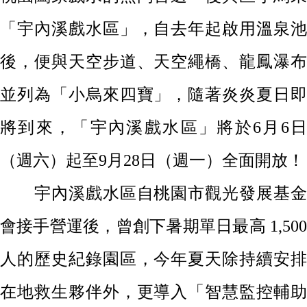
「宇內溪戲水區」，自去年
起啟用溫泉
後，便與天空步道、天空繩橋、龍鳳瀑布
並列為「小烏來四寶」，隨著
炎炎夏日
將到來
，
「宇內溪戲水區」將於
6
月
6
（週六）起至
9
月
28
日（週一）全面開放！
宇內溪戲水區自桃園市觀光發展基金
會接手營運後，曾創下暑期單日最高
1,50
人的歷史紀錄園區，今年夏天除持續安排
在地救生夥伴外，更導入
「智慧監控輔