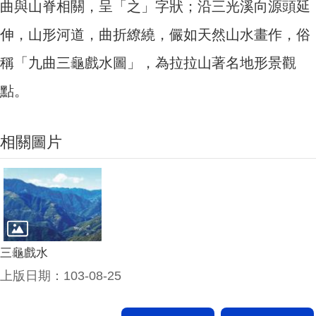
曲與山脊相關，呈「之」字狀；沿三光溪向源頭延
伸，山形河道，曲折繚繞，儼如天然山水畫作，俗
稱「九曲三龜戲水圖」，為拉拉山著名地形景觀
點。
相關圖片
三龜戲水
上版日期：103-08-25