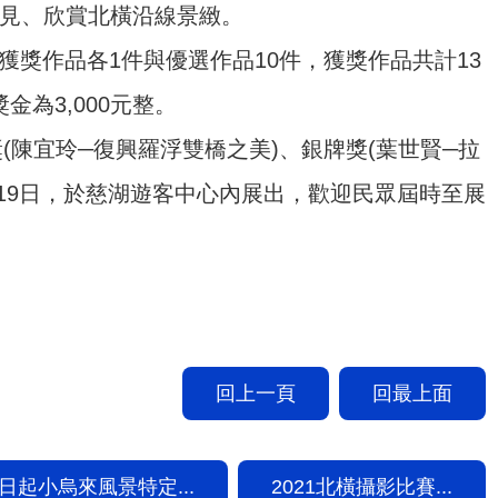
看見、欣賞北橫沿線景緻。
獲獎作品各1件與優選作品10件，獲獎作品共計13
金為3,000元整。
(陳宜玲─復興羅浮雙橋之美)、銀牌獎(葉世賢─拉
同月19日，於慈湖遊客中心內展出，歡迎民眾屆時至展
回上一頁
回最上面
日起小烏來風景特定...
2021北橫攝影比賽...