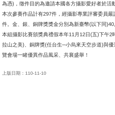
為憑)，徵件目的為邀請本國各方攝影愛好者於活
本次參賽作品計有297件，經攝影專業評審委員嚴
件。金、銀、銅牌獎獎金分別為新臺幣(以下同)40,00
本組攝影比賽頒獎典禮假本年11月12日(五)下午
拉山之美)、銅牌獎(任台生─小烏來天空步道)與優
覽會場一睹優異作品風采、共襄盛舉！
上版日期：110-11-10