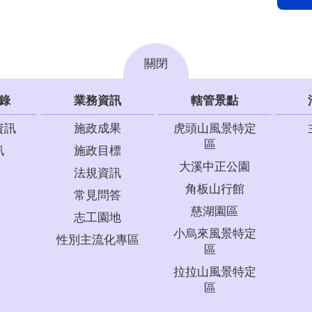
關閉
錄
業務資訊
轄管景點
資訊
施政成果
虎頭山風景特定
區
訊
施政目標
大溪中正公園
法規資訊
角板山行館
常見問答
慈湖園區
志工園地
小烏來風景特定
性別主流化專區
區
拉拉山風景特定
區