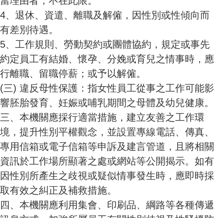
當理由者，不在此限。
4、退休、資遣、離職及解僱，因性別或性傾向而
有差別待遇。
5、工作規則、勞動契約或團體協約，規定或事先
約定員工有結婚、懷孕、分娩或育兒之情事時，應
行離職、留職停薪；或予以解僱。
(三)
違反母性保護：指女性員工從事之工作可能影
響胚胎發育、妊娠或哺乳期間之母體及幼兒健康。
三、本
機關應採行適當措施，建立友善之工作環
境，提升性別平權觀念，並設置專線電話、傳真、
專用信箱或電子信箱等申訴及建言管道，且將相關
資訊於工作場所顯著之處或網站等公開揭示。如有
因性別所產生之歧視或疑似情事發生時，應即時採
取有效之糾正及補救措施。
四、本
機關應利用集會、印刷品、綱路等各種傳遞