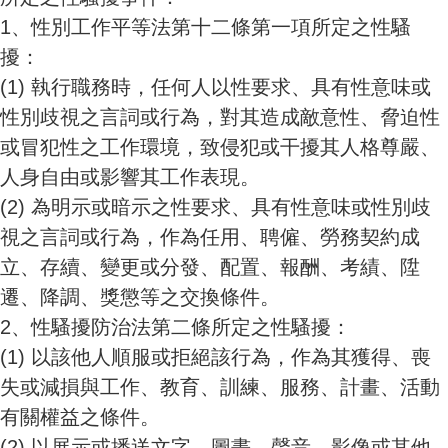
1、
性別工作平等法第十二條第一項所定之性騷
擾：
(1)
執行職務時，任何人以性要求、具有性意味或
性別歧視之言詞或行為，對其造成敵意性、脅迫性
或冒犯性之工作環境，致侵犯或干擾其人格尊嚴、
人身自由或影響其工作表現。
(2)
為明示或暗示之性要求、具有性意味或性別歧
視之言詞或行為，作為任用、聘僱、勞務契約成
立、存續、變更或分發、配置、報酬、考績、陞
遷、降調、獎懲等之交換條件。
2、
性騷擾防治法第二條所定之性騷擾：
(1)
以該他人順服或拒絕該行為，作為其獲得、喪
失或減損與工作、教育、訓練、服務、計畫、活動
有關權益之條件。
(2)
以展示或播送文字、圖畫、聲音、影像或其他