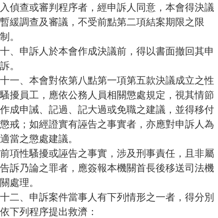
入偵查或審判程序者，經申訴人同意，本會得決議
暫緩調查及審議，不受前點第二項結案期限之限
制。
十、申訴人於本會作成決議前，得以書面撤回其申
訴。
十一、本會對依第八點第一項第五款決議成立之性
騷擾員工，應依公務人員相關懲處規定，視其情節
作成申誡、記過、記大過或免職之建議，並得移付
懲戒；如經證實有誣告之事實者，亦應對申訴人為
適當之懲處建議。
前項性騷擾或誣告之事實，涉及刑事責任，且非屬
告訴乃論之罪者，應簽報本機關首長後移送司法機
關處理。
十二、申訴案件當事人有下列情形之一者，得分別
依下列程序提出救濟：