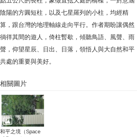
點五公尺的長柱，象徵直抵天庭的橋樑，一對意涵
陰陽的方圓短柱，以及七星羅列的小柱，均經精
算，跟台灣的地理軸線走向平行。作者期盼讓偶然
徜徉其間的遊人，倚柱暫歇，傾聽鳥語、風聲、雨
聲，仰望星辰、日出、日落，領悟人與大自然和平
共處的重要與美好。
相關圖片
和平之境（Space