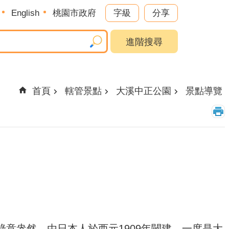
English
桃園市政府
字級
分享
進階搜尋
首頁
轄管景點
大溪中正公園
景點導覽
意盎然，由日本人於西元1909年闢建，一度是大