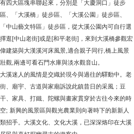
有四大區塊串聯起來，分別是「大慶洞口」徒步
區、「大溪橋」徒步區、「大溪公園」徒步區、
「中山藝文特區」徒步區，從大溪公園內可自行選
擇逛[中山老街]或是[和平老街]，來到大溪橋參觀宏
偉建築與大漢溪河床風景,適合親子同行,橋上風景
壯觀,兩邊可看石門水庫與淡水觀音山。
大溪迷人的風情是交織於現今與過往的驛動中。老
街、廟宇、古道與家廟訴說此鎮昔日的采風；豆
干、家具、打鐵、陀螺與畫家貫穿於古往今來的時
空; 新興的風景區與觀光農業則向著時下的新新人
類招手。大溪文化、文化大溪，已深深烙印在大溪